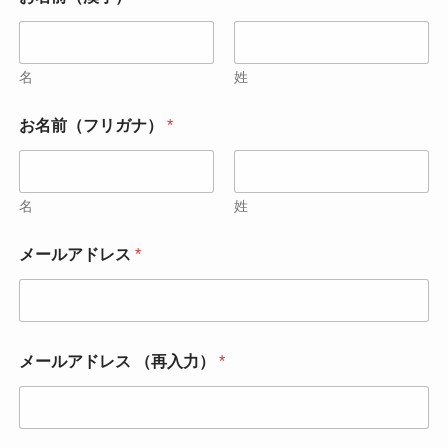
問
合
わ
せ
の
名
姓
種
類
お名前（フリガナ）
*
お
名
前
（
名
姓
漢
字
）
メールアドレス
*
*
メールアドレス （再入力）
*